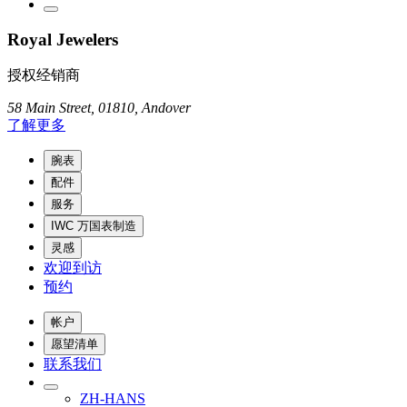
Royal Jewelers
授权经销商
58 Main Street, 01810, Andover
了解更多
腕表
配件
服务
IWC 万国表制造
灵感
欢迎到访
预约
帐户
愿望清单
联系我们
ZH-HANS