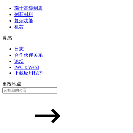
瑞士高级制表
创新材料
复杂功能
机芯
灵感
日志
合作伙伴关系
论坛
IWC x Web3
下载应用程序
更改地点