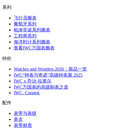
系列
飞行员腕表
葡萄牙系列
柏涛菲诺系列腕表
工程师系列
海洋时计系列腕表
查看IWC万国表腕表
特价
Watches and Wonders 2026：新品一览
IWC“钟表与奇迹”高级钟表展 2025
IWC x 乔治·拉塞尔
IWC万国表的高级制表之道
IWC. Curated.
配件
表带与表链
表盒
表带材质