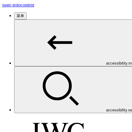
page.gotocontent
菜单
accessibitity.
accessibility.s