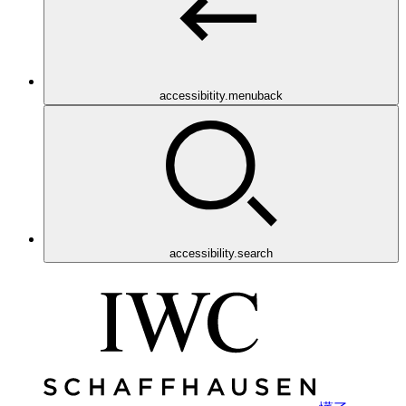
accessibitity.menuback
accessibility.search