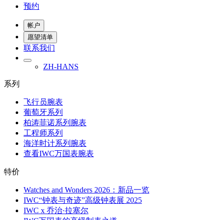
预约
帐户
愿望清单
联系我们
ZH-HANS
系列
飞行员腕表
葡萄牙系列
柏涛菲诺系列腕表
工程师系列
海洋时计系列腕表
查看IWC万国表腕表
特价
Watches and Wonders 2026：新品一览
IWC“钟表与奇迹”高级钟表展 2025
IWC x 乔治·拉塞尔