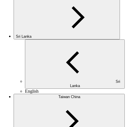
Sri Lanka
Sri
Lanka
English
Taiwan China