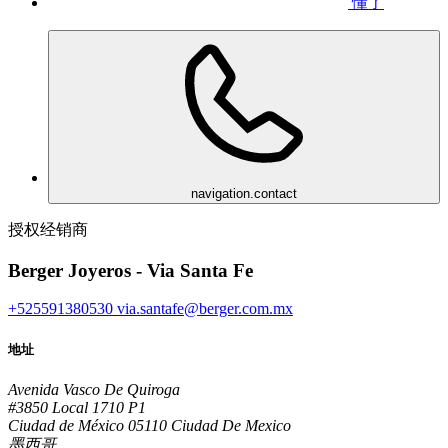
懂了
navigation.contact
授权经销商
Berger Joyeros - Via Santa Fe
+525591380530
via.santafe@berger.com.mx
地址
Avenida Vasco De Quiroga
#3850 Local 1710 P1
Ciudad de México 05110 Ciudad De Mexico
墨西哥