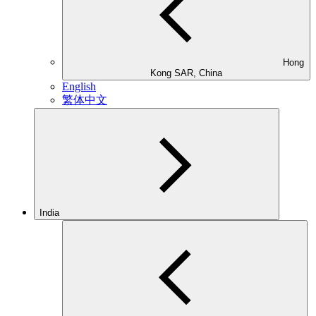
Hong
Kong SAR, China
English
繁体中文
India