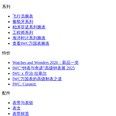
系列
飞行员腕表
葡萄牙系列
柏涛菲诺系列腕表
工程师系列
海洋时计系列腕表
查看IWC万国表腕表
特价
Watches and Wonders 2026：新品一览
IWC“钟表与奇迹”高级钟表展 2025
IWC x 乔治·拉塞尔
IWC万国表的高级制表之道
IWC. Curated.
配件
表带与表链
表盒
表带材质