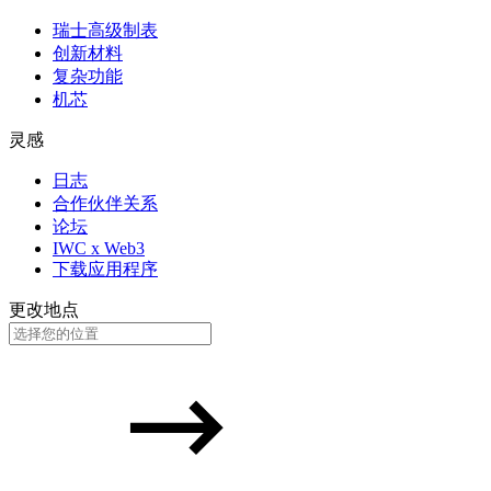
瑞士高级制表
创新材料
复杂功能
机芯
灵感
日志
合作伙伴关系
论坛
IWC x Web3
下载应用程序
更改地点