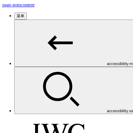
page.gotocontent
菜单
accessibitity.
accessibility.s