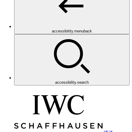
accessibitity.menuback
accessibility.search