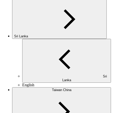
Sri Lanka
Sri
Lanka
English
Taiwan China