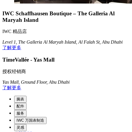
IWC Schaffhausen Boutique – The Galleria Al
Maryah Island
IWC 精品店
Level 1, The Galleria Al Maryah Island, Al Falah St, Abu Dhabi
了解更多
TimeVallée - Yas Mall
授权经销商
Yas Mall, Ground Floor, Abu Dhabi
了解更多
腕表
配件
服务
IWC 万国表制造
灵感