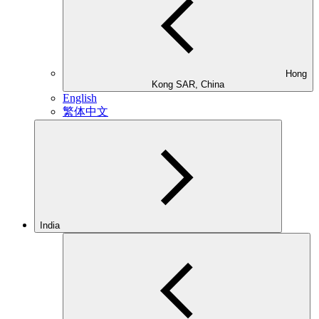
Hong
Kong SAR, China
English
繁体中文
India