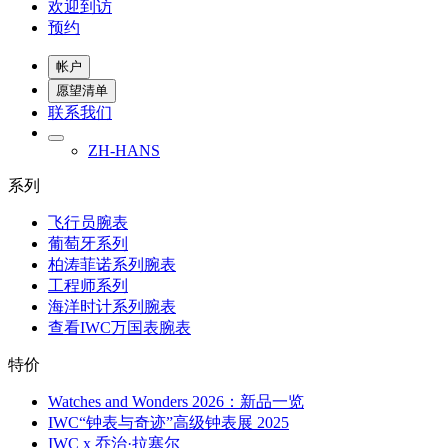
欢迎到访
预约
帐户
愿望清单
联系我们
ZH-HANS
系列
飞行员腕表
葡萄牙系列
柏涛菲诺系列腕表
工程师系列
海洋时计系列腕表
查看IWC万国表腕表
特价
Watches and Wonders 2026：新品一览
IWC“钟表与奇迹”高级钟表展 2025
IWC x 乔治·拉塞尔