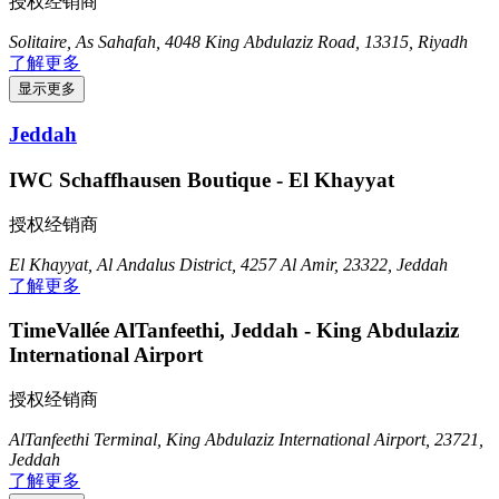
授权经销商
Solitaire, As Sahafah, 4048 King Abdulaziz Road, 13315, Riyadh
了解更多
显示更多
Jeddah
IWC Schaffhausen Boutique - El Khayyat
授权经销商
El Khayyat, Al Andalus District, 4257 Al Amir, 23322, Jeddah
了解更多
TimeVallée AlTanfeethi, Jeddah - King Abdulaziz
International Airport
授权经销商
AlTanfeethi Terminal, King Abdulaziz International Airport, 23721,
Jeddah
了解更多