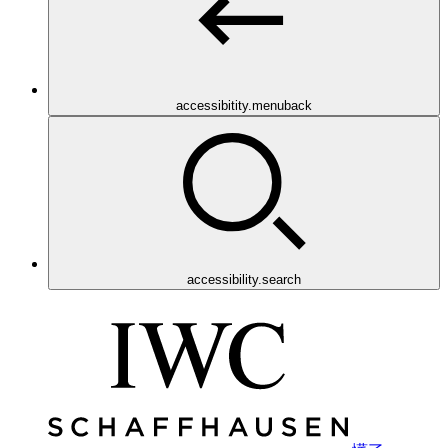
accessibitity.menuback
accessibility.search