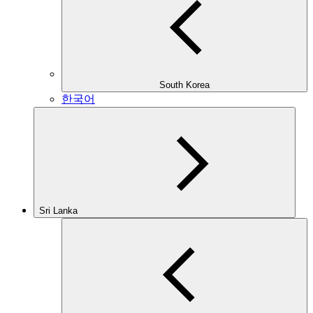
South Korea
한국어
Sri Lanka