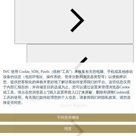
IWC 使用 Cookie, SDK, Pixels（统称“工具”）来收集有关您电脑、手机或其他移动
设备的信息（包括IP地址、操作系统、登录次数和浏览器类型等）以便能辨识
您、提供您客制化的体验并更好地了解访客如何使用我们的平台。这些信息仅用
于内部汇报目的，并存储至目的达成为止。您可以通过设置来管理浏览器Cookie
或工具。请点击您浏览器上“[插入设置界面入口]”来屏蔽、删除和调整Cookies或
Cyprus
工具的使用。有关我们如何处理您的个人信息，请参阅我们的隐私政策。请您选
English
择是否同意。
Czech Republic
不同意并继续
同意