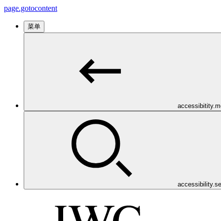
page.gotocontent
菜单
accessibitity.
accessibility.s