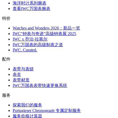
海洋时计系列腕表
查看IWC万国表腕表
特价
Watches and Wonders 2026：新品一览
IWC“钟表与奇迹”高级钟表展 2025
IWC x 乔治·拉塞尔
IWC万国表的高级制表之道
IWC. Curated.
配件
表带与表链
表盒
表带材质
IWC万国表表带快速更换系统
服务
探索我们的服务
Portugieser Chronograph 专属定制服务
服务价格计算器