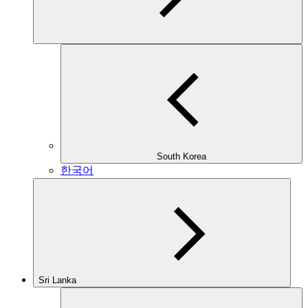
South Korea
한국어
Sri Lanka