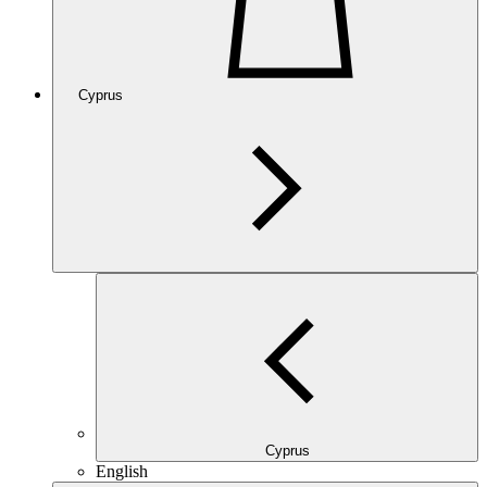
Cyprus
Cyprus
English