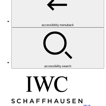
accessibitity.menuback
accessibility.search