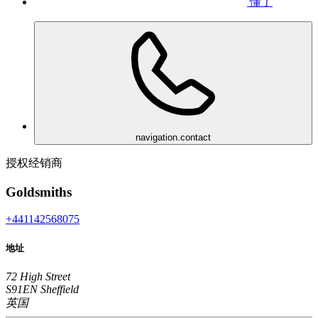
懂了
navigation.contact
授权经销商
Goldsmiths
+441142568075
地址
72 High Street
S91EN Sheffield
英国