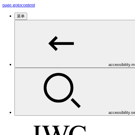
page.gotocontent
菜单
accessibitity.
accessibility.s