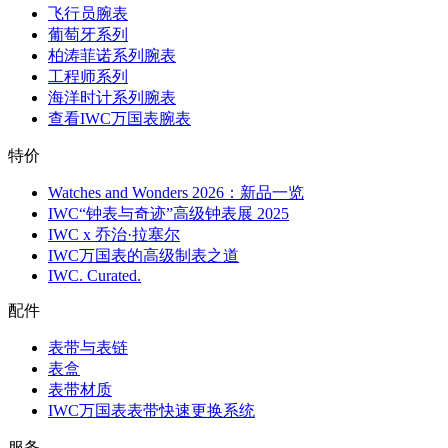
飞行员腕表
葡萄牙系列
柏涛菲诺系列腕表
工程师系列
海洋时计系列腕表
查看IWC万国表腕表
特价
Watches and Wonders 2026：新品一览
IWC“钟表与奇迹”高级钟表展 2025
IWC x 乔治·拉塞尔
IWC万国表的高级制表之道
IWC. Curated.
配件
表带与表链
表盒
表带材质
IWC万国表表带快速更换系统
服务