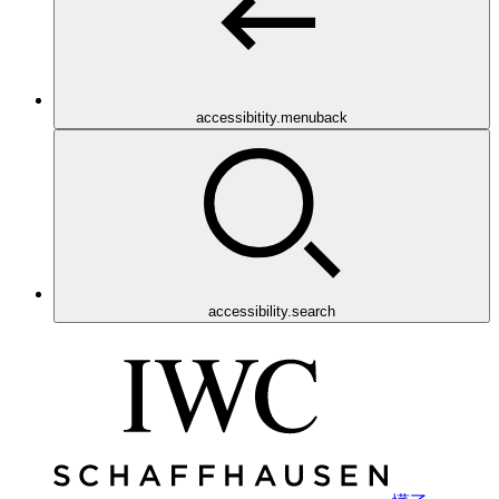
accessibitity.menuback
accessibility.search