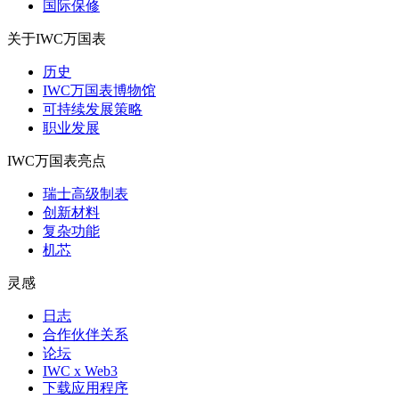
国际保修
关于IWC万国表
历史
IWC万国表博物馆
可持续发展策略
职业发展
IWC万国表亮点
瑞士高级制表
创新材料
复杂功能
机芯
灵感
日志
合作伙伴关系
论坛
IWC x Web3
下载应用程序