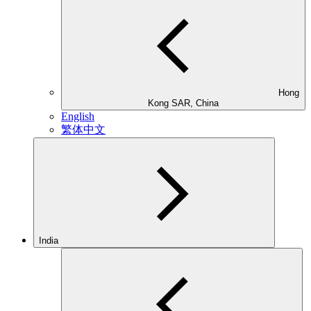
Hong
Kong SAR, China
English
繁体中文
India