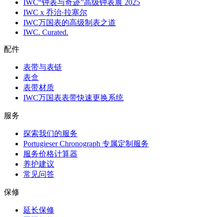
IWC“钟表与奇迹”高级钟表展 2025
IWC x 乔治·拉塞尔
IWC万国表的高级制表之道
IWC. Curated.
配件
表带与表链
表盒
表带材质
IWC万国表表带快速更换系统
服务
探索我们的服务
Portugieser Chronograph 专属定制服务
服务价格计算器
养护建议
常见问答
保修
延长保修