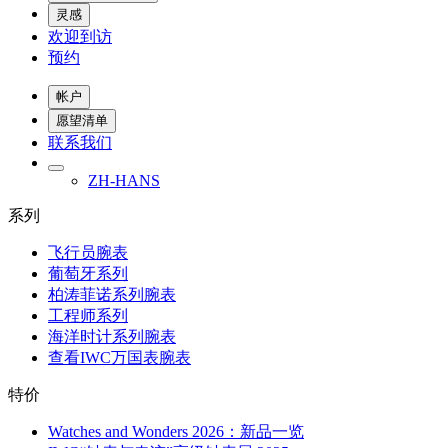
灵感
欢迎到访
预约
帐户
愿望清单
联系我们
ZH-HANS
系列
飞行员腕表
葡萄牙系列
柏涛菲诺系列腕表
工程师系列
海洋时计系列腕表
查看IWC万国表腕表
特价
Watches and Wonders 2026：新品一览