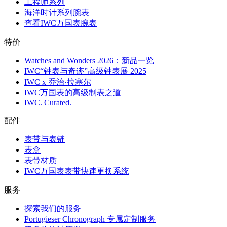
工程师系列
海洋时计系列腕表
查看IWC万国表腕表
特价
Watches and Wonders 2026：新品一览
IWC“钟表与奇迹”高级钟表展 2025
IWC x 乔治·拉塞尔
IWC万国表的高级制表之道
IWC. Curated.
配件
表带与表链
表盒
表带材质
IWC万国表表带快速更换系统
服务
探索我们的服务
Portugieser Chronograph 专属定制服务