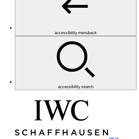
accessibitity.menuback
accessibility.search