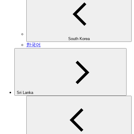
South Korea
한국어
Sri Lanka