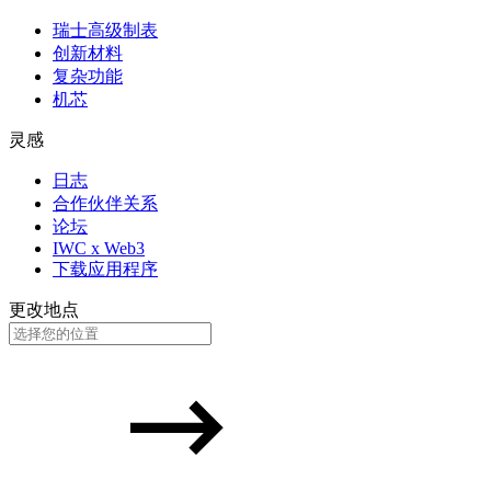
瑞士高级制表
创新材料
复杂功能
机芯
灵感
日志
合作伙伴关系
论坛
IWC x Web3
下载应用程序
更改地点