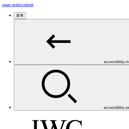
page.gotocontent
菜单
accessibitity.
accessibility.s