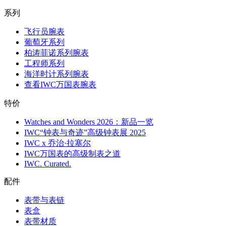
系列
飞行员腕表
葡萄牙系列
柏涛菲诺系列腕表
工程师系列
海洋时计系列腕表
查看IWC万国表腕表
特价
Watches and Wonders 2026：新品一览
IWC“钟表与奇迹”高级钟表展 2025
IWC x 乔治·拉塞尔
IWC万国表的高级制表之道
IWC. Curated.
配件
表带与表链
表盒
表带材质