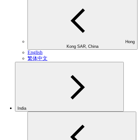
Hong
Kong SAR, China
English
繁体中文
India