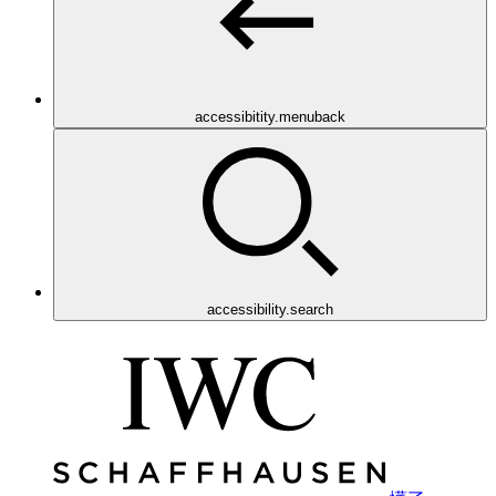
accessibitity.menuback
accessibility.search