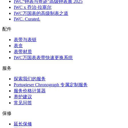
IWC“钟表与奇迹”高级钟表展 2025
IWC x 乔治·拉塞尔
IWC万国表的高级制表之道
IWC. Curated.
配件
表带与表链
表盒
表带材质
IWC万国表表带快速更换系统
服务
探索我们的服务
Portugieser Chronograph 专属定制服务
服务价格计算器
养护建议
常见问答
保修
延长保修