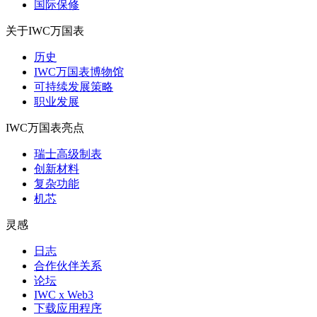
国际保修
关于IWC万国表
历史
IWC万国表博物馆
可持续发展策略
职业发展
IWC万国表亮点
瑞士高级制表
创新材料
复杂功能
机芯
灵感
日志
合作伙伴关系
论坛
IWC x Web3
下载应用程序