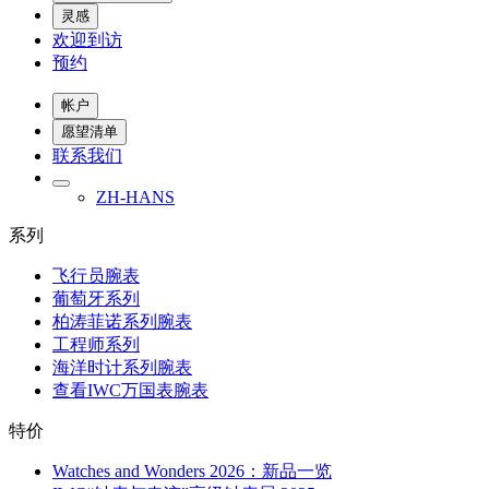
灵感
欢迎到访
预约
帐户
愿望清单
联系我们
ZH-HANS
系列
飞行员腕表
葡萄牙系列
柏涛菲诺系列腕表
工程师系列
海洋时计系列腕表
查看IWC万国表腕表
特价
Watches and Wonders 2026：新品一览