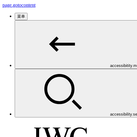
page.gotocontent
菜单
accessibitity.
accessibility.s