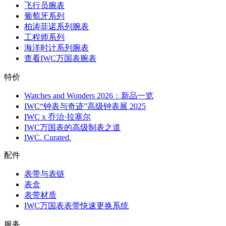
飞行员腕表
葡萄牙系列
柏涛菲诺系列腕表
工程师系列
海洋时计系列腕表
查看IWC万国表腕表
特价
Watches and Wonders 2026：新品一览
IWC“钟表与奇迹”高级钟表展 2025
IWC x 乔治·拉塞尔
IWC万国表的高级制表之道
IWC. Curated.
配件
表带与表链
表盒
表带材质
IWC万国表表带快速更换系统
服务