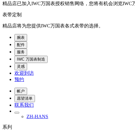
精品店已加入IWC万国表授权销售网络，您将有机会浏览IWC
表带定制
精品店将为您提供IWC万国表各式表带的选择。
腕表
配件
服务
IWC 万国表制造
灵感
欢迎到访
预约
帐户
愿望清单
联系我们
ZH-HANS
系列