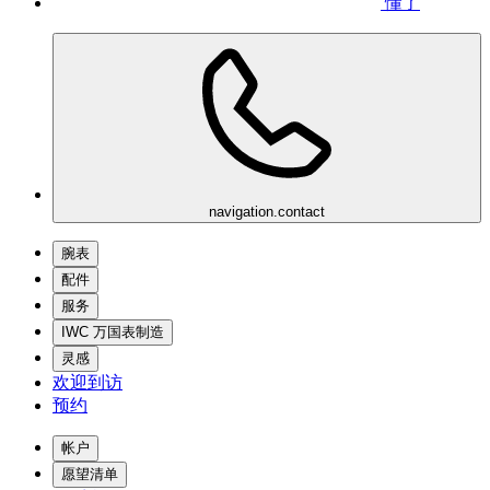
懂了
navigation.contact
腕表
配件
服务
IWC 万国表制造
灵感
欢迎到访
预约
帐户
愿望清单