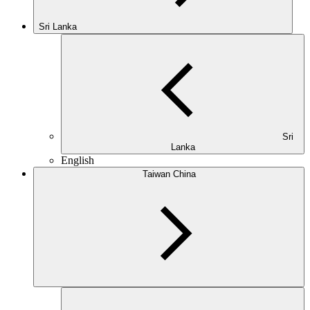
Sri Lanka
Sri
Lanka
English
Taiwan China