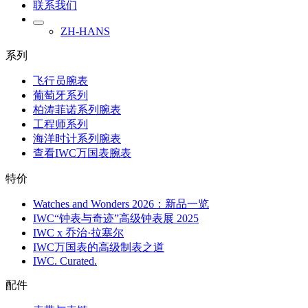
联系我们
ZH-HANS
系列
飞行员腕表
葡萄牙系列
柏涛菲诺系列腕表
工程师系列
海洋时计系列腕表
查看IWC万国表腕表
特价
Watches and Wonders 2026：新品一览
IWC“钟表与奇迹”高级钟表展 2025
IWC x 乔治·拉塞尔
IWC万国表的高级制表之道
IWC. Curated.
配件