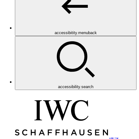
accessibitity.menuback
accessibility.search