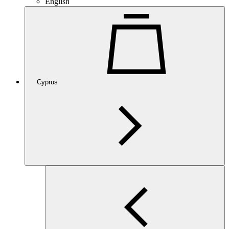
English
Cyprus