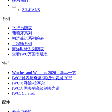
联系我们
ZH-HANS
系列
飞行员腕表
葡萄牙系列
柏涛菲诺系列腕表
工程师系列
海洋时计系列腕表
查看IWC万国表腕表
特价
Watches and Wonders 2026：新品一览
IWC“钟表与奇迹”高级钟表展 2025
IWC x 乔治·拉塞尔
IWC万国表的高级制表之道
IWC. Curated.
配件
表带与表链