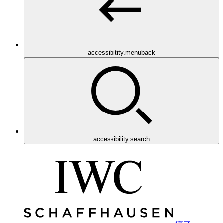
accessibitity.menuback
accessibility.search