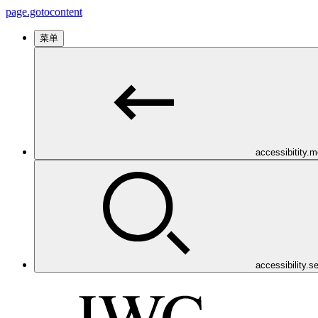
page.gotocontent
菜单
accessibitity.
accessibility.s