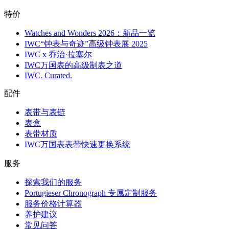
特价
Watches and Wonders 2026：新品一览
IWC“钟表与奇迹”高级钟表展 2025
IWC x 乔治·拉塞尔
IWC万国表的高级制表之道
IWC. Curated.
配件
表带与表链
表盒
表带材质
IWC万国表表带快速更换系统
服务
探索我们的服务
Portugieser Chronograph 专属定制服务
服务价格计算器
养护建议
常见问答