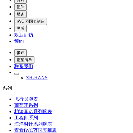
配件
服务
IWC 万国表制造
灵感
欢迎到访
预约
帐户
愿望清单
联系我们
ZH-HANS
系列
飞行员腕表
葡萄牙系列
柏涛菲诺系列腕表
工程师系列
海洋时计系列腕表
查看IWC万国表腕表