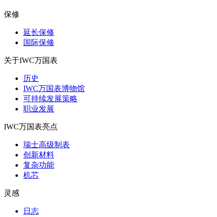
保修
延长保修
国际保修
关于IWC万国表
历史
IWC万国表博物馆
可持续发展策略
职业发展
IWC万国表亮点
瑞士高级制表
创新材料
复杂功能
机芯
灵感
日志