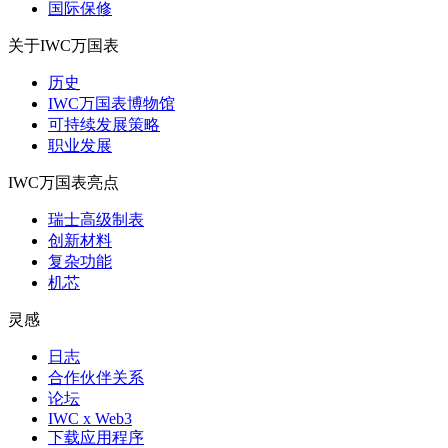
国际保修
关于IWC万国表
历史
IWC万国表博物馆
可持续发展策略
职业发展
IWC万国表亮点
瑞士高级制表
创新材料
复杂功能
机芯
灵感
日志
合作伙伴关系
论坛
IWC x Web3
下载应用程序