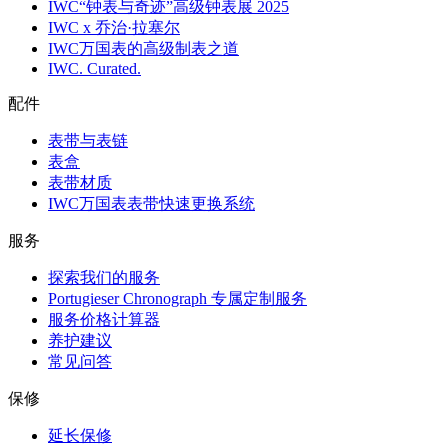
IWC“钟表与奇迹”高级钟表展 2025
IWC x 乔治·拉塞尔
IWC万国表的高级制表之道
IWC. Curated.
配件
表带与表链
表盒
表带材质
IWC万国表表带快速更换系统
服务
探索我们的服务
Portugieser Chronograph 专属定制服务
服务价格计算器
养护建议
常见问答
保修
延长保修