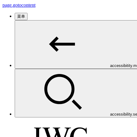
page.gotocontent
菜单
accessibitity.
accessibility.s