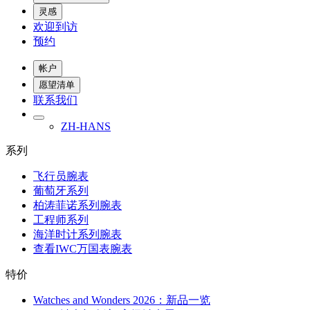
灵感
欢迎到访
预约
帐户
愿望清单
联系我们
ZH-HANS
系列
飞行员腕表
葡萄牙系列
柏涛菲诺系列腕表
工程师系列
海洋时计系列腕表
查看IWC万国表腕表
特价
Watches and Wonders 2026：新品一览