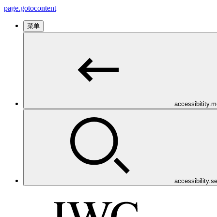
page.gotocontent
菜单
accessibitity.
accessibility.s