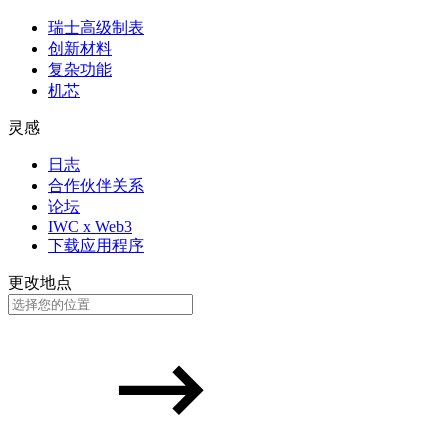
瑞士高级制表
创新材料
复杂功能
机芯
灵感
日志
合作伙伴关系
论坛
IWC x Web3
下载应用程序
更改地点