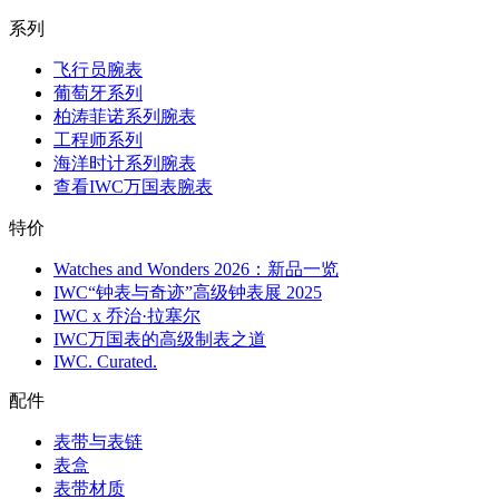
系列
飞行员腕表
葡萄牙系列
柏涛菲诺系列腕表
工程师系列
海洋时计系列腕表
查看IWC万国表腕表
特价
Watches and Wonders 2026：新品一览
IWC“钟表与奇迹”高级钟表展 2025
IWC x 乔治·拉塞尔
IWC万国表的高级制表之道
IWC. Curated.
配件
表带与表链
表盒
表带材质