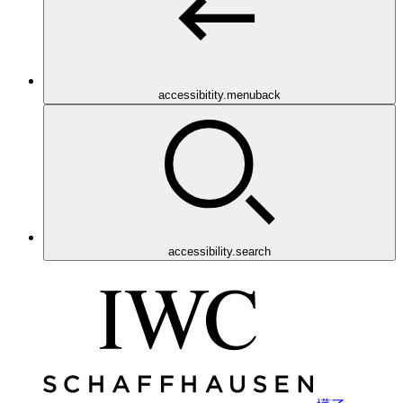
accessibitity.menuback
accessibility.search