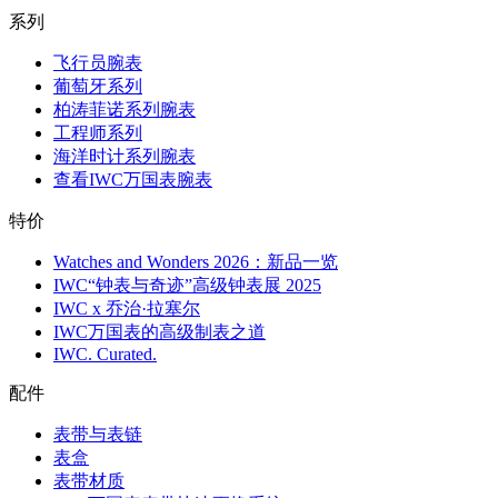
系列
飞行员腕表
葡萄牙系列
柏涛菲诺系列腕表
工程师系列
海洋时计系列腕表
查看IWC万国表腕表
特价
Watches and Wonders 2026：新品一览
IWC“钟表与奇迹”高级钟表展 2025
IWC x 乔治·拉塞尔
IWC万国表的高级制表之道
IWC. Curated.
配件
表带与表链
表盒
表带材质