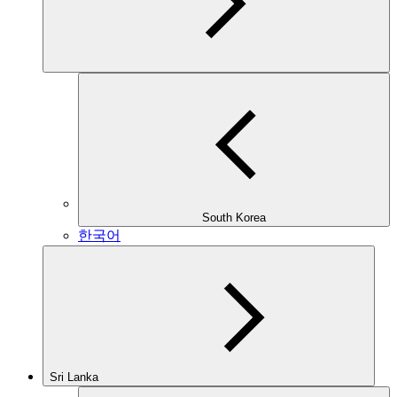
South Korea
한국어
Sri Lanka