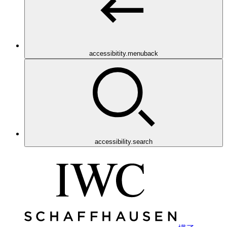
accessibitity.menuback
accessibility.search