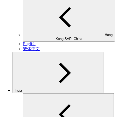
Hong
Kong SAR, China
English
繁体中文
India