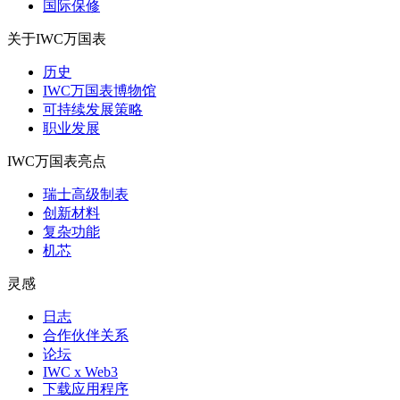
国际保修
关于IWC万国表
历史
IWC万国表博物馆
可持续发展策略
职业发展
IWC万国表亮点
瑞士高级制表
创新材料
复杂功能
机芯
灵感
日志
合作伙伴关系
论坛
IWC x Web3
下载应用程序