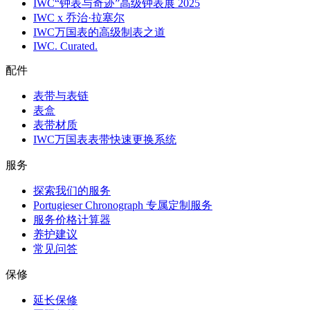
IWC“钟表与奇迹”高级钟表展 2025
IWC x 乔治·拉塞尔
IWC万国表的高级制表之道
IWC. Curated.
配件
表带与表链
表盒
表带材质
IWC万国表表带快速更换系统
服务
探索我们的服务
Portugieser Chronograph 专属定制服务
服务价格计算器
养护建议
常见问答
保修
延长保修