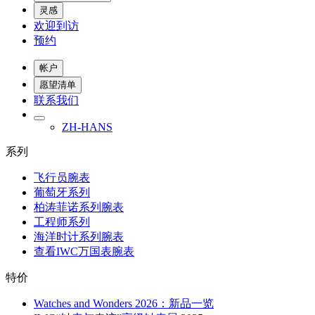
灵感
欢迎到访
预约
帐户
愿望清单
联系我们
ZH-HANS
系列
飞行员腕表
葡萄牙系列
柏涛菲诺系列腕表
工程师系列
海洋时计系列腕表
查看IWC万国表腕表
特价
Watches and Wonders 2026：新品一览