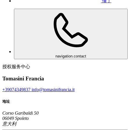
懂了
navigation.contact
授权服务中心
Tomasini Francia
+39074349837
info@tomasinifrancia.it
地址
Corso Garibaldi 50
06049 Spoleto
意大利