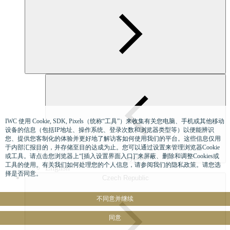
IWC 使用 Cookie, SDK, Pixels（统称“工具”）来收集有关您电脑、手机或其他移动
设备的信息（包括IP地址、操作系统、登录次数和浏览器类型等）以便能辨识
您、提供您客制化的体验并更好地了解访客如何使用我们的平台。这些信息仅用
于内部汇报目的，并存储至目的达成为止。您可以通过设置来管理浏览器Cookie
或工具。请点击您浏览器上“[插入设置界面入口]”来屏蔽、删除和调整Cookies或
Cyprus
工具的使用。有关我们如何处理您的个人信息，请参阅我们的隐私政策。请您选
English
择是否同意。
Czech Republic
不同意并继续
同意