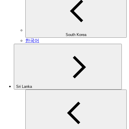
South Korea
한국어
Sri Lanka