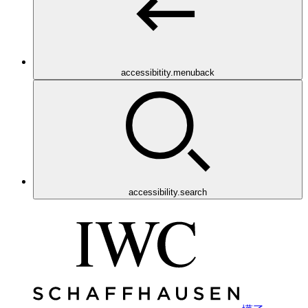
accessibitity.menuback
accessibility.search