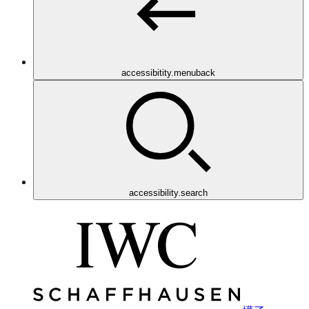
accessibitity.menuback
accessibility.search