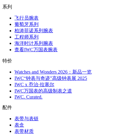
系列
飞行员腕表
葡萄牙系列
柏涛菲诺系列腕表
工程师系列
海洋时计系列腕表
查看IWC万国表腕表
特价
Watches and Wonders 2026：新品一览
IWC“钟表与奇迹”高级钟表展 2025
IWC x 乔治·拉塞尔
IWC万国表的高级制表之道
IWC. Curated.
配件
表带与表链
表盒
表带材质