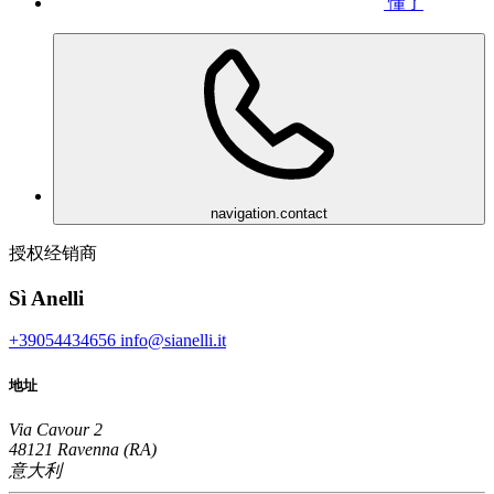
懂了
navigation.contact
授权经销商
Sì Anelli
+39054434656
info@sianelli.it
地址
Via Cavour 2
48121 Ravenna (RA)
意大利