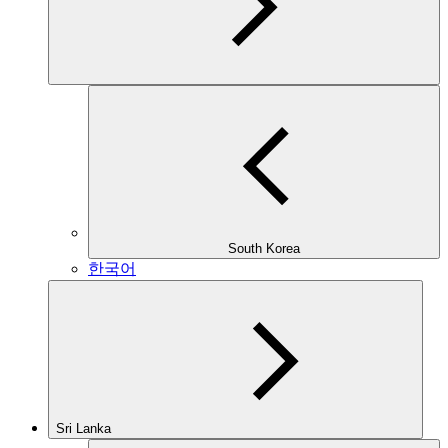
South Korea
한국어
Sri Lanka