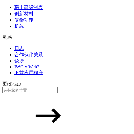
瑞士高级制表
创新材料
复杂功能
机芯
灵感
日志
合作伙伴关系
论坛
IWC x Web3
下载应用程序
更改地点