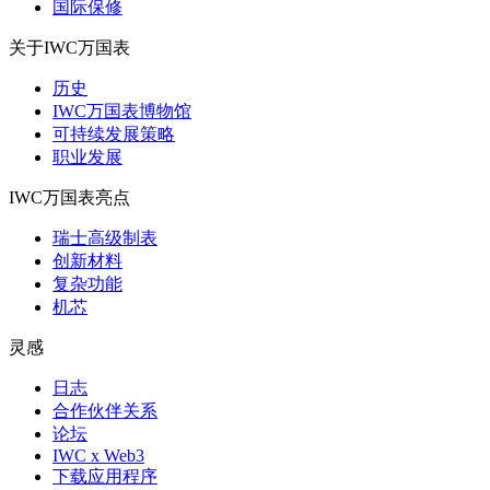
国际保修
关于IWC万国表
历史
IWC万国表博物馆
可持续发展策略
职业发展
IWC万国表亮点
瑞士高级制表
创新材料
复杂功能
机芯
灵感
日志
合作伙伴关系
论坛
IWC x Web3
下载应用程序