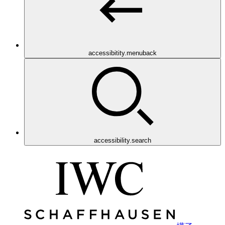
accessibitity.menuback
accessibility.search