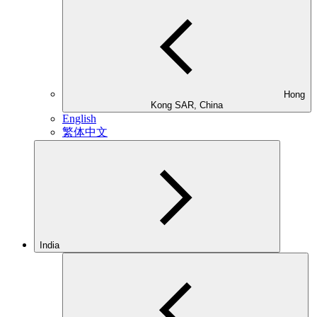
Hong
Kong SAR, China
English
繁体中文
India