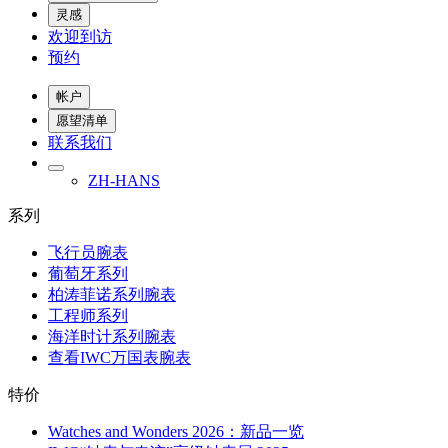
灵感
欢迎到访
预约
帐户
愿望清单
联系我们
ZH-HANS
系列
飞行员腕表
葡萄牙系列
柏涛菲诺系列腕表
工程师系列
海洋时计系列腕表
查看IWC万国表腕表
特价
Watches and Wonders 2026：新品一览