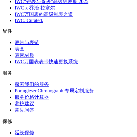
IWC“钟表与奇迹”高级钟表展 2025
IWC x 乔治·拉塞尔
IWC万国表的高级制表之道
IWC. Curated.
配件
表带与表链
表盒
表带材质
IWC万国表表带快速更换系统
服务
探索我们的服务
Portugieser Chronograph 专属定制服务
服务价格计算器
养护建议
常见问答
保修
延长保修