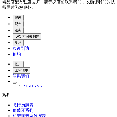
精品店配有驻店技师。请于探店前联系我们，以确保我们的技
师届时为您服务。
腕表
配件
服务
IWC 万国表制造
灵感
欢迎到访
预约
帐户
愿望清单
联系我们
ZH-HANS
系列
飞行员腕表
葡萄牙系列
柏涛菲诺系列腕表