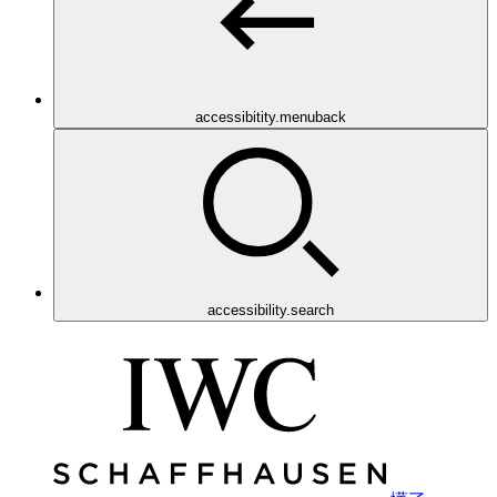
accessibitity.menuback
accessibility.search