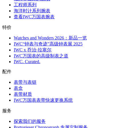
工程师系列
海洋时计系列腕表
查看IWC万国表腕表
特价
Watches and Wonders 2026：新品一览
IWC“钟表与奇迹”高级钟表展 2025
IWC x 乔治·拉塞尔
IWC万国表的高级制表之道
IWC. Curated.
配件
表带与表链
表盒
表带材质
IWC万国表表带快速更换系统
服务
探索我们的服务
Portugieser Chronograph 专属定制服务