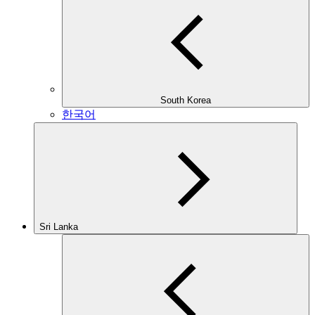
South Korea
한국어
Sri Lanka