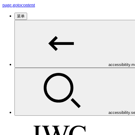
page.gotocontent
菜单
accessibitity.
accessibility.s