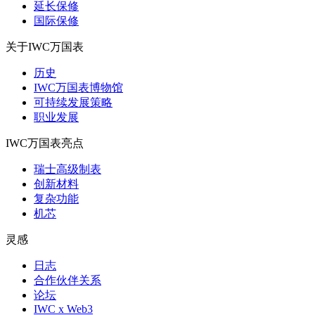
延长保修
国际保修
关于IWC万国表
历史
IWC万国表博物馆
可持续发展策略
职业发展
IWC万国表亮点
瑞士高级制表
创新材料
复杂功能
机芯
灵感
日志
合作伙伴关系
论坛
IWC x Web3