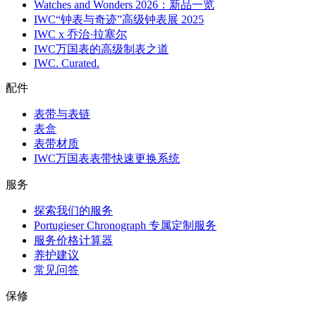
Watches and Wonders 2026：新品一览
IWC“钟表与奇迹”高级钟表展 2025
IWC x 乔治·拉塞尔
IWC万国表的高级制表之道
IWC. Curated.
配件
表带与表链
表盒
表带材质
IWC万国表表带快速更换系统
服务
探索我们的服务
Portugieser Chronograph 专属定制服务
服务价格计算器
养护建议
常见问答
保修