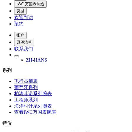
IWC 万国表制造
灵感
欢迎到访
预约
帐户
愿望清单
联系我们
ZH-HANS
系列
飞行员腕表
葡萄牙系列
柏涛菲诺系列腕表
工程师系列
海洋时计系列腕表
查看IWC万国表腕表
特价