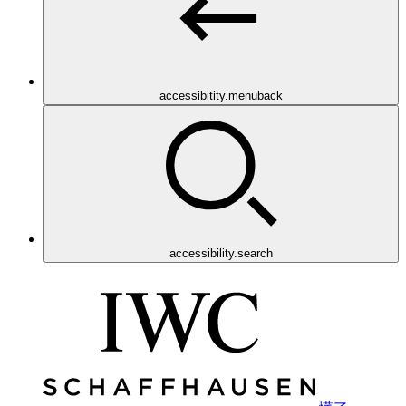
accessibitity.menuback
accessibility.search