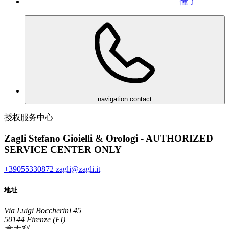
懂了
navigation.contact
授权服务中心
Zagli Stefano Gioielli & Orologi - AUTHORIZED
SERVICE CENTER ONLY
+39055330872
zagli@zagli.it
地址
Via Luigi Boccherini 45
50144 Firenze (FI)