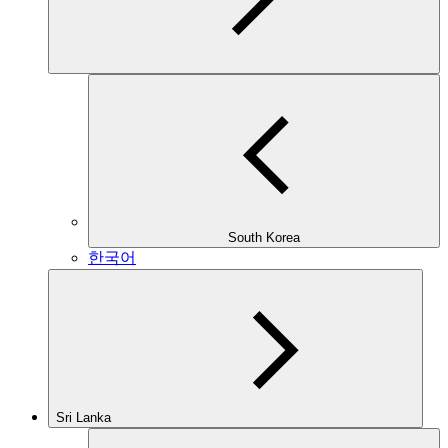
South Korea
한국어
Sri Lanka