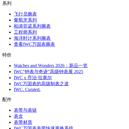
系列
飞行员腕表
葡萄牙系列
柏涛菲诺系列腕表
工程师系列
海洋时计系列腕表
查看IWC万国表腕表
特价
Watches and Wonders 2026：新品一览
IWC“钟表与奇迹”高级钟表展 2025
IWC x 乔治·拉塞尔
IWC万国表的高级制表之道
IWC. Curated.
配件
表带与表链
表盒
表带材质
IWC万国表表带快速更换系统