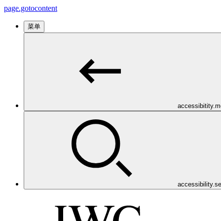
page.gotocontent
菜单
accessibitity.
accessibility.s