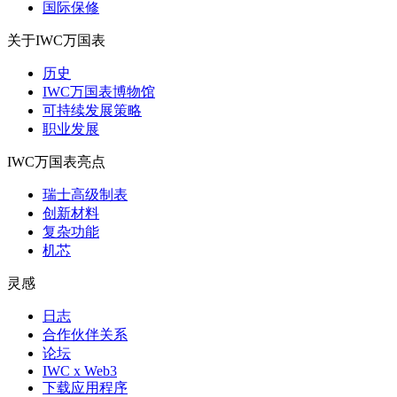
国际保修
关于IWC万国表
历史
IWC万国表博物馆
可持续发展策略
职业发展
IWC万国表亮点
瑞士高级制表
创新材料
复杂功能
机芯
灵感
日志
合作伙伴关系
论坛
IWC x Web3
下载应用程序