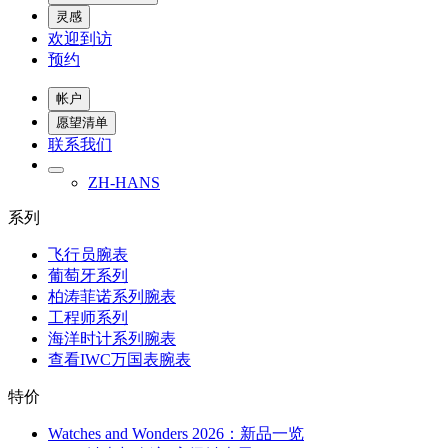
灵感
欢迎到访
预约
帐户
愿望清单
联系我们
ZH-HANS
系列
飞行员腕表
葡萄牙系列
柏涛菲诺系列腕表
工程师系列
海洋时计系列腕表
查看IWC万国表腕表
特价
Watches and Wonders 2026：新品一览