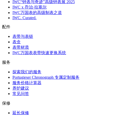
IWC“钟表与奇迹”高级钟表展 2025
IWC x 乔治·拉塞尔
IWC万国表的高级制表之道
IWC. Curated.
配件
表带与表链
表盒
表带材质
IWC万国表表带快速更换系统
服务
探索我们的服务
Portugieser Chronograph 专属定制服务
服务价格计算器
养护建议
常见问答
保修
延长保修