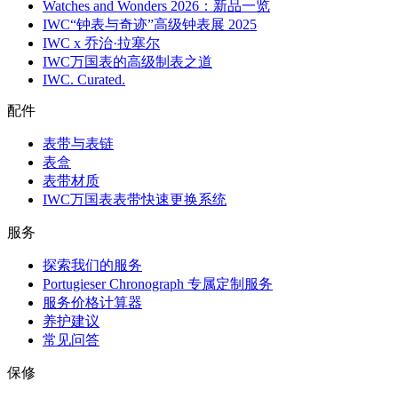
Watches and Wonders 2026：新品一览
IWC“钟表与奇迹”高级钟表展 2025
IWC x 乔治·拉塞尔
IWC万国表的高级制表之道
IWC. Curated.
配件
表带与表链
表盒
表带材质
IWC万国表表带快速更换系统
服务
探索我们的服务
Portugieser Chronograph 专属定制服务
服务价格计算器
养护建议
常见问答
保修