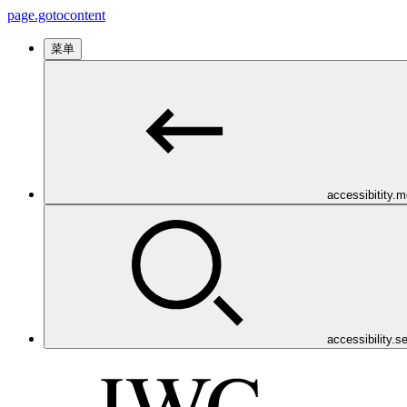
page.gotocontent
菜单
accessibitity.
accessibility.s