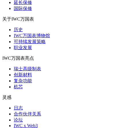
延长保修
国际保修
关于IWC万国表
历史
IWC万国表博物馆
可持续发展策略
职业发展
IWC万国表亮点
瑞士高级制表
创新材料
复杂功能
机芯
灵感
日志
合作伙伴关系
论坛
IWC x Web3