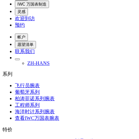
IWC 万国表制造
灵感
欢迎到访
预约
帐户
愿望清单
联系我们
ZH-HANS
系列
飞行员腕表
葡萄牙系列
柏涛菲诺系列腕表
工程师系列
海洋时计系列腕表
查看IWC万国表腕表
特价