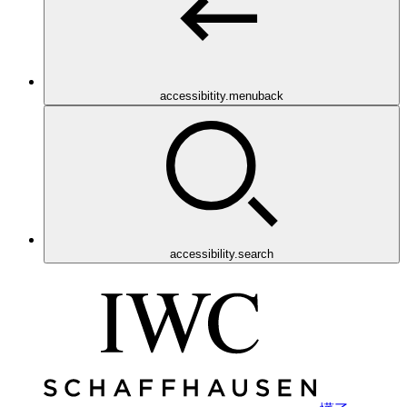
accessibitity.menuback
accessibility.search