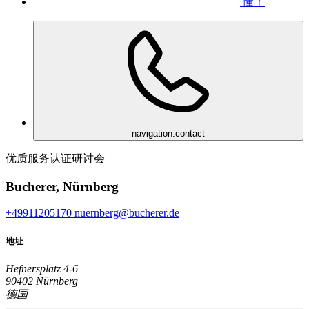
懂了
navigation.contact
优质服务认证研讨会
Bucherer, Nürnberg
+49911205170
nuernberg@bucherer.de
地址
Hefnersplatz 4-6
90402 Nürnberg
德国