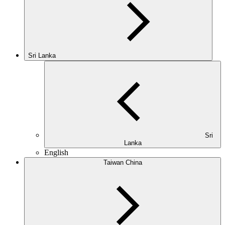
Sri Lanka
Sri
Lanka
English
Taiwan China