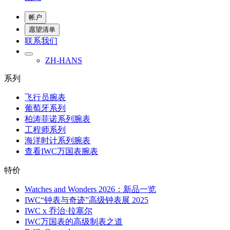
帐户
愿望清单
联系我们
ZH-HANS
系列
飞行员腕表
葡萄牙系列
柏涛菲诺系列腕表
工程师系列
海洋时计系列腕表
查看IWC万国表腕表
特价
Watches and Wonders 2026：新品一览
IWC“钟表与奇迹”高级钟表展 2025
IWC x 乔治·拉塞尔
IWC万国表的高级制表之道