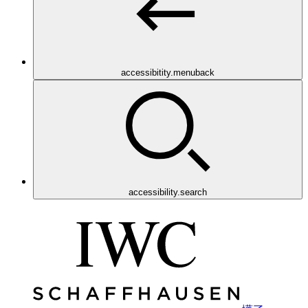
accessibitity.menuback
accessibility.search