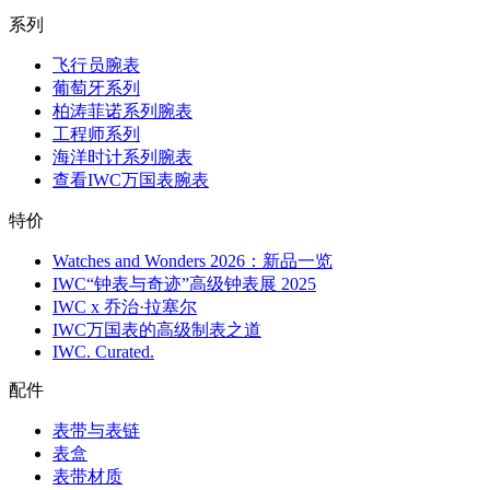
系列
飞行员腕表
葡萄牙系列
柏涛菲诺系列腕表
工程师系列
海洋时计系列腕表
查看IWC万国表腕表
特价
Watches and Wonders 2026：新品一览
IWC“钟表与奇迹”高级钟表展 2025
IWC x 乔治·拉塞尔
IWC万国表的高级制表之道
IWC. Curated.
配件
表带与表链
表盒
表带材质