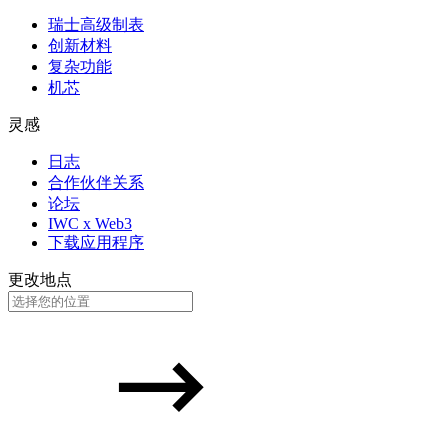
瑞士高级制表
创新材料
复杂功能
机芯
灵感
日志
合作伙伴关系
论坛
IWC x Web3
下载应用程序
更改地点