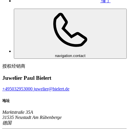
懂了
navigation.contact
授权经销商
Juwelier Paul Bielert
+495032953000
juwelier@bielert.de
地址
Marktstraße 35A
31535 Neustadt Am Rübenberge
德国