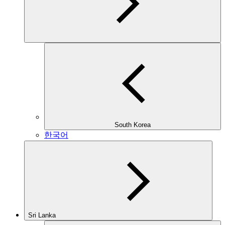
South Korea
한국어
Sri Lanka