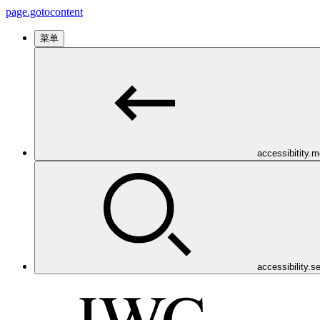
page.gotocontent
菜单
accessibitity.
accessibility.s