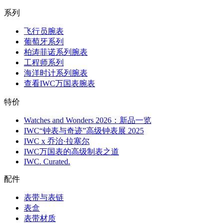
系列
飞行员腕表
葡萄牙系列
柏涛菲诺系列腕表
工程师系列
海洋时计系列腕表
查看IWC万国表腕表
特价
Watches and Wonders 2026：新品一览
IWC“钟表与奇迹”高级钟表展 2025
IWC x 乔治·拉塞尔
IWC万国表的高级制表之道
IWC. Curated.
配件
表带与表链
表盒
表带材质