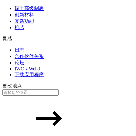
瑞士高级制表
创新材料
复杂功能
机芯
灵感
日志
合作伙伴关系
论坛
IWC x Web3
下载应用程序
更改地点