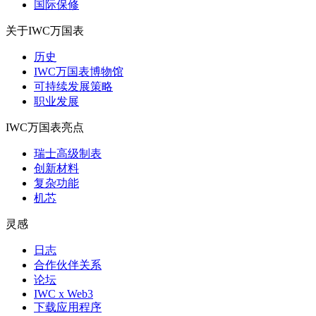
国际保修
关于IWC万国表
历史
IWC万国表博物馆
可持续发展策略
职业发展
IWC万国表亮点
瑞士高级制表
创新材料
复杂功能
机芯
灵感
日志
合作伙伴关系
论坛
IWC x Web3
下载应用程序