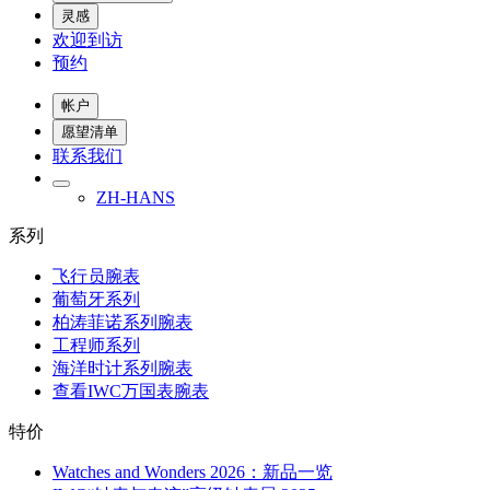
灵感
欢迎到访
预约
帐户
愿望清单
联系我们
ZH-HANS
系列
飞行员腕表
葡萄牙系列
柏涛菲诺系列腕表
工程师系列
海洋时计系列腕表
查看IWC万国表腕表
特价
Watches and Wonders 2026：新品一览