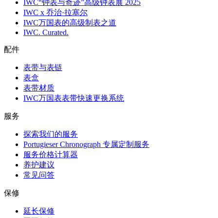
IWC“钟表与奇迹”高级钟表展 2025
IWC x 乔治·拉塞尔
IWC万国表的高级制表之道
IWC. Curated.
配件
表带与表链
表盒
表带材质
IWC万国表表带快速更换系统
服务
探索我们的服务
Portugieser Chronograph 专属定制服务
服务价格计算器
养护建议
常见问答
保修
延长保修