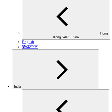
Hong
Kong SAR, China
English
繁体中文
India