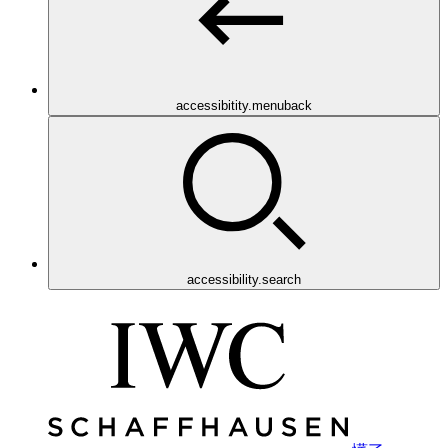
accessibitity.menuback
accessibility.search