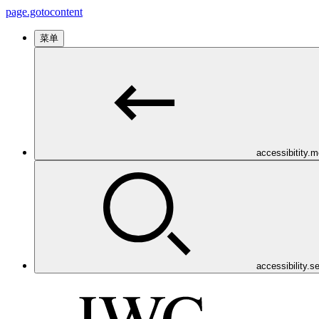
page.gotocontent
菜单
accessibitity.
accessibility.s