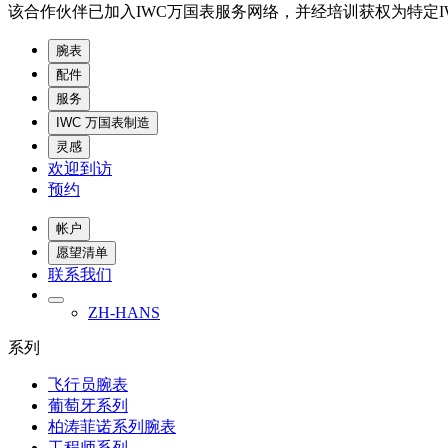
该合作伙伴已加入IWC万国表服务网络，并经培训获权为特定I
腕表
配件
服务
IWC 万国表制造
灵感
欢迎到访
预约
帐户
愿望清单
联系我们
ZH-HANS
系列
飞行员腕表
葡萄牙系列
柏涛菲诺系列腕表
工程师系列