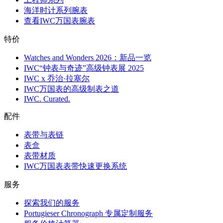
海洋时计系列腕表
查看IWC万国表腕表
特价
Watches and Wonders 2026：新品一览
IWC“钟表与奇迹”高级钟表展 2025
IWC x 乔治·拉塞尔
IWC万国表的高级制表之道
IWC. Curated.
配件
表带与表链
表盒
表带材质
IWC万国表表带快速更换系统
服务
探索我们的服务
Portugieser Chronograph 专属定制服务