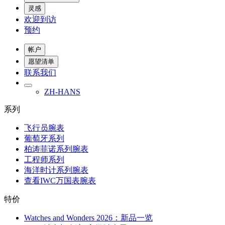
灵感
欢迎到访
预约
帐户
愿望清单
联系我们
ZH-HANS
系列
飞行员腕表
葡萄牙系列
柏涛菲诺系列腕表
工程师系列
海洋时计系列腕表
查看IWC万国表腕表
特价
Watches and Wonders 2026：新品一览