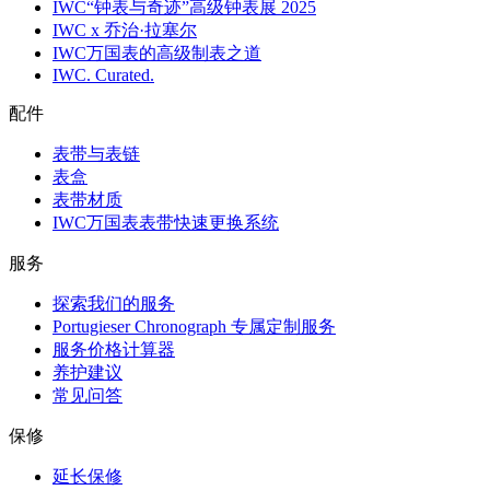
IWC“钟表与奇迹”高级钟表展 2025
IWC x 乔治·拉塞尔
IWC万国表的高级制表之道
IWC. Curated.
配件
表带与表链
表盒
表带材质
IWC万国表表带快速更换系统
服务
探索我们的服务
Portugieser Chronograph 专属定制服务
服务价格计算器
养护建议
常见问答
保修
延长保修