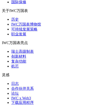
国际保修
关于IWC万国表
历史
IWC万国表博物馆
可持续发展策略
职业发展
IWC万国表亮点
瑞士高级制表
创新材料
复杂功能
机芯
灵感
日志
合作伙伴关系
论坛
IWC x Web3
下载应用程序