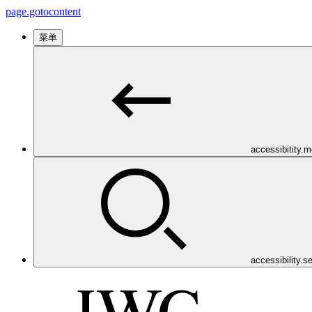
page.gotocontent
菜单
accessibitity.
accessibility.s