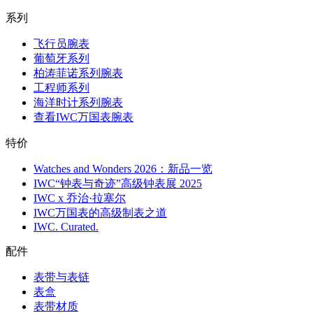
系列
飞行员腕表
葡萄牙系列
柏涛菲诺系列腕表
工程师系列
海洋时计系列腕表
查看IWC万国表腕表
特价
Watches and Wonders 2026：新品一览
IWC“钟表与奇迹”高级钟表展 2025
IWC x 乔治·拉塞尔
IWC万国表的高级制表之道
IWC. Curated.
配件
表带与表链
表盒
表带材质