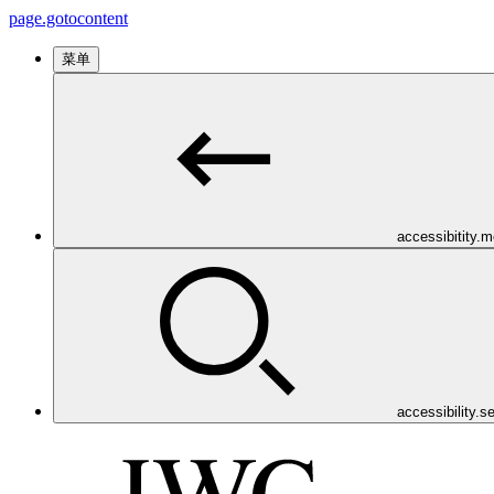
page.gotocontent
菜单
accessibitity.
accessibility.s