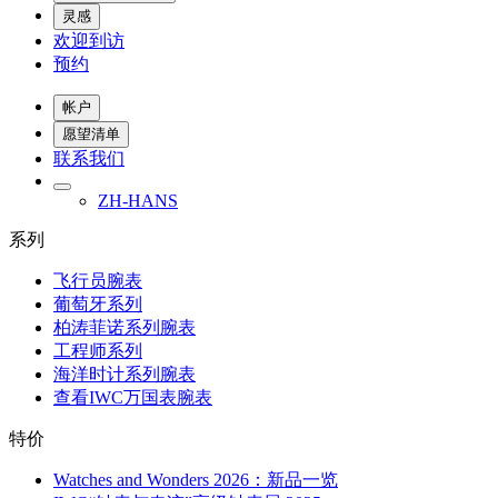
灵感
欢迎到访
预约
帐户
愿望清单
联系我们
ZH-HANS
系列
飞行员腕表
葡萄牙系列
柏涛菲诺系列腕表
工程师系列
海洋时计系列腕表
查看IWC万国表腕表
特价
Watches and Wonders 2026：新品一览