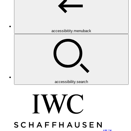
accessibitity.menuback
accessibility.search