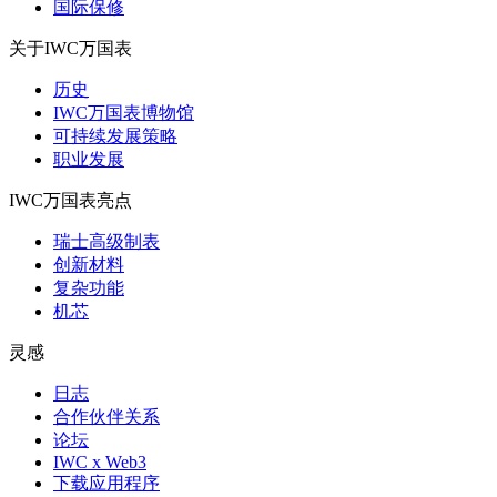
国际保修
关于IWC万国表
历史
IWC万国表博物馆
可持续发展策略
职业发展
IWC万国表亮点
瑞士高级制表
创新材料
复杂功能
机芯
灵感
日志
合作伙伴关系
论坛
IWC x Web3
下载应用程序