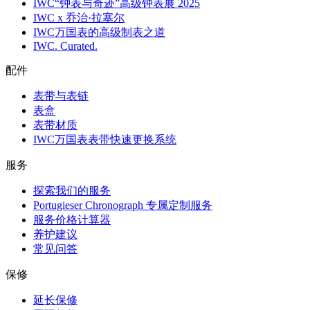
IWC“钟表与奇迹”高级钟表展 2025
IWC x 乔治·拉塞尔
IWC万国表的高级制表之道
IWC. Curated.
配件
表带与表链
表盒
表带材质
IWC万国表表带快速更换系统
服务
探索我们的服务
Portugieser Chronograph 专属定制服务
服务价格计算器
养护建议
常见问答
保修
延长保修