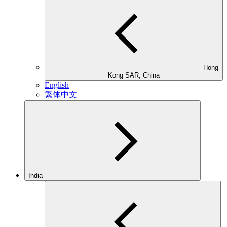
Hong
Kong SAR, China
English
繁体中文
India