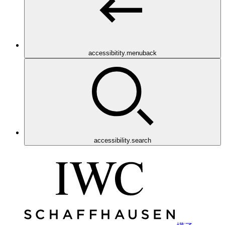
accessibitity.menuback
accessibility.search