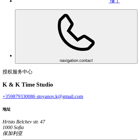
懂了
navigation.contact
授权服务中心
K & K Time Studio
+359879330086
stoyanov.k@gmail.com
地址
Hristo Belchev str. 47
1000 Sofia
保加利亚