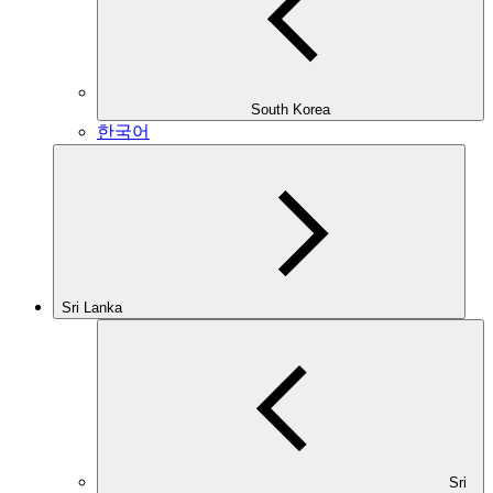
South Korea
한국어
Sri Lanka
Sri