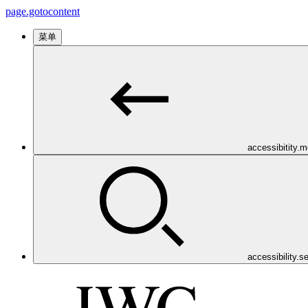
page.gotocontent
菜单
accessibitity.
accessibility.s