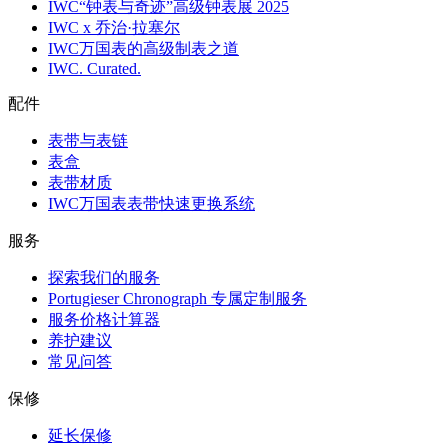
IWC“钟表与奇迹”高级钟表展 2025
IWC x 乔治·拉塞尔
IWC万国表的高级制表之道
IWC. Curated.
配件
表带与表链
表盒
表带材质
IWC万国表表带快速更换系统
服务
探索我们的服务
Portugieser Chronograph 专属定制服务
服务价格计算器
养护建议
常见问答
保修
延长保修