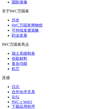
国际保修
关于IWC万国表
历史
IWC万国表博物馆
可持续发展策略
职业发展
IWC万国表亮点
瑞士高级制表
创新材料
复杂功能
机芯
灵感
日志
合作伙伴关系
论坛
IWC x Web3
下载应用程序