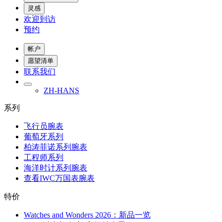
灵感
欢迎到访
预约
帐户
愿望清单
联系我们
ZH-HANS
系列
飞行员腕表
葡萄牙系列
柏涛菲诺系列腕表
工程师系列
海洋时计系列腕表
查看IWC万国表腕表
特价
Watches and Wonders 2026：新品一览