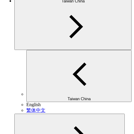
Taiwan China
Taiwan China
English
繁体中文