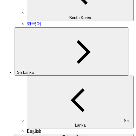
South Korea
한국어
Sri Lanka
Sri
Lanka
English