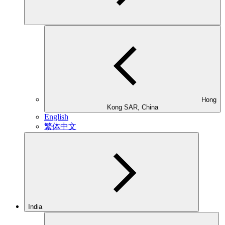
Hong
Kong SAR, China
English
繁体中文
India