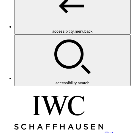
accessibitity.menuback
accessibility.search