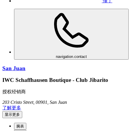
懂了
navigation.contact
San Juan
IWC Schaffhausen Boutique - Club Jibarito
授权经销商
203 Cristo Street, 00901, San Juan
了解更多
显示更多
腕表