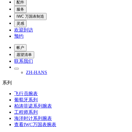
配件
服务
IWC 万国表制造
灵感
欢迎到访
预约
帐户
愿望清单
联系我们
ZH-HANS
系列
飞行员腕表
葡萄牙系列
柏涛菲诺系列腕表
工程师系列
海洋时计系列腕表
查看IWC万国表腕表