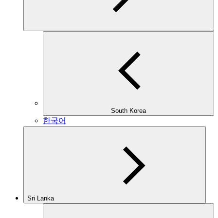
South Korea
한국어
Sri Lanka