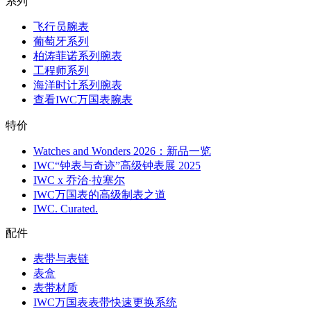
系列
飞行员腕表
葡萄牙系列
柏涛菲诺系列腕表
工程师系列
海洋时计系列腕表
查看IWC万国表腕表
特价
Watches and Wonders 2026：新品一览
IWC“钟表与奇迹”高级钟表展 2025
IWC x 乔治·拉塞尔
IWC万国表的高级制表之道
IWC. Curated.
配件
表带与表链
表盒
表带材质
IWC万国表表带快速更换系统