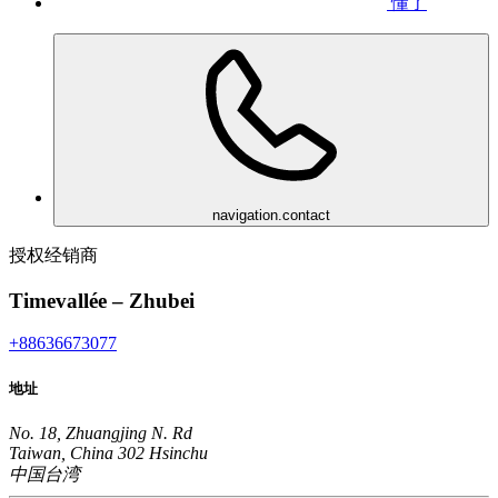
懂了
navigation.contact
授权经销商
Timevallée – Zhubei
+88636673077
地址
No. 18, Zhuangjing N. Rd
Taiwan, China 302 Hsinchu
中国台湾