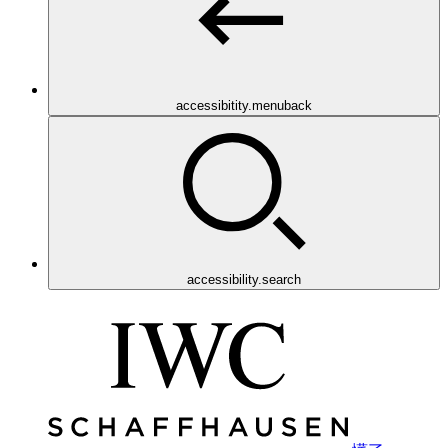
accessibitity.menuback
accessibility.search