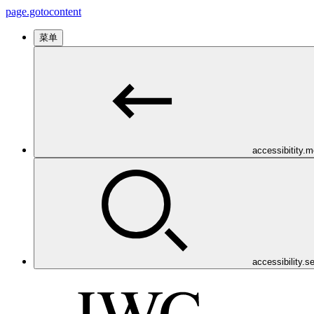
page.gotocontent
菜单
accessibitity.
accessibility.s