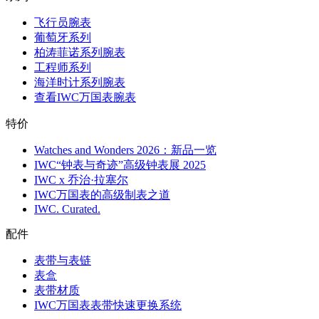
飞行员腕表
葡萄牙系列
柏涛菲诺系列腕表
工程师系列
海洋时计系列腕表
查看IWC万国表腕表
特价
Watches and Wonders 2026：新品一览
IWC“钟表与奇迹”高级钟表展 2025
IWC x 乔治·拉塞尔
IWC万国表的高级制表之道
IWC. Curated.
配件
表带与表链
表盒
表带材质
IWC万国表表带快速更换系统