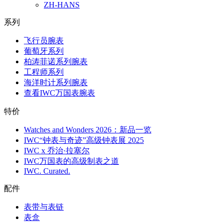
ZH-HANS
系列
飞行员腕表
葡萄牙系列
柏涛菲诺系列腕表
工程师系列
海洋时计系列腕表
查看IWC万国表腕表
特价
Watches and Wonders 2026：新品一览
IWC“钟表与奇迹”高级钟表展 2025
IWC x 乔治·拉塞尔
IWC万国表的高级制表之道
IWC. Curated.
配件
表带与表链
表盒