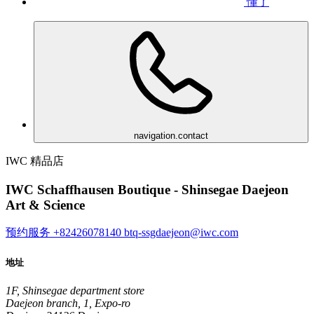
懂了
navigation.contact
IWC 精品店
IWC Schaffhausen Boutique - Shinsegae Daejeon
Art & Science
预约服务
+82426078140
btq-ssgdaejeon@iwc.com
地址
1F, Shinsegae department store
Daejeon branch, 1, Expo-ro