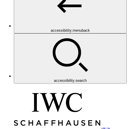
accessibitity.menuback
accessibility.search