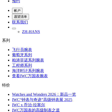
预约
帐户
愿望清单
联系我们
ZH-HANS
系列
飞行员腕表
葡萄牙系列
柏涛菲诺系列腕表
工程师系列
海洋时计系列腕表
查看IWC万国表腕表
特价
Watches and Wonders 2026：新品一览
IWC“钟表与奇迹”高级钟表展 2025
IWC x 乔治·拉塞尔
IWC万国表的高级制表之道