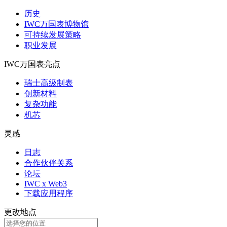
历史
IWC万国表博物馆
可持续发展策略
职业发展
IWC万国表亮点
瑞士高级制表
创新材料
复杂功能
机芯
灵感
日志
合作伙伴关系
论坛
IWC x Web3
下载应用程序
更改地点