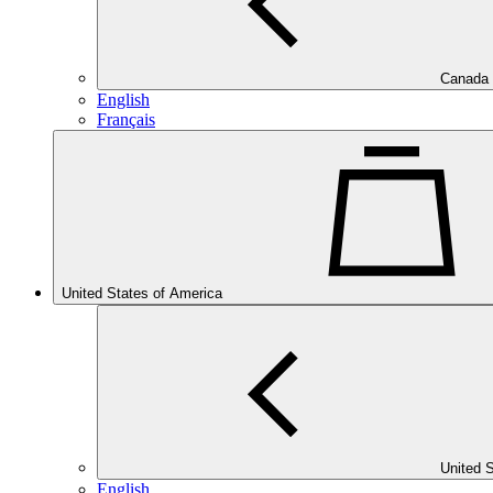
Canada
English
Français
United States of America
United 
English