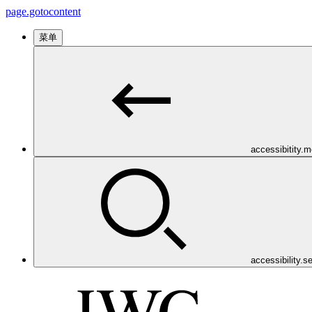
page.gotocontent
菜单
accessibitity.
accessibility.s