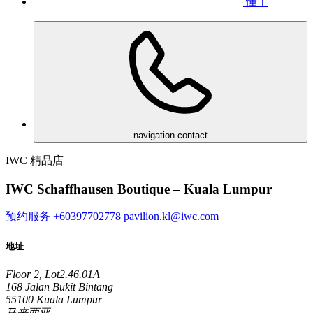
懂了
navigation.contact
IWC 精品店
IWC Schaffhausen Boutique – Kuala Lumpur
预约服务
+60397702778
pavilion.kl@iwc.com
地址
Floor 2, Lot2.46.01A
168 Jalan Bukit Bintang
55100 Kuala Lumpur
马来西亚