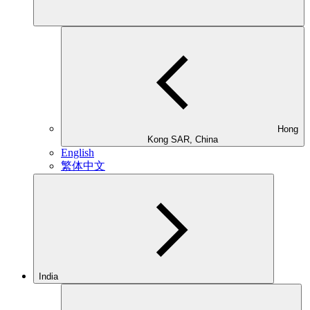
Hong
Kong SAR, China
English
繁体中文
India