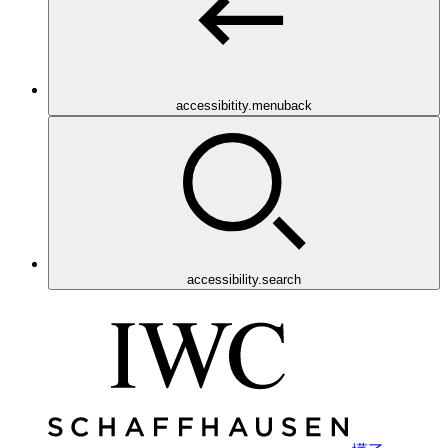
accessibitity.menuback
accessibility.search