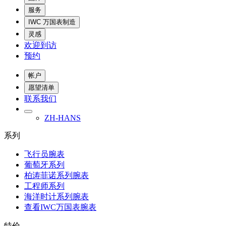
服务
IWC 万国表制造
灵感
欢迎到访
预约
帐户
愿望清单
联系我们
ZH-HANS
系列
飞行员腕表
葡萄牙系列
柏涛菲诺系列腕表
工程师系列
海洋时计系列腕表
查看IWC万国表腕表
特价