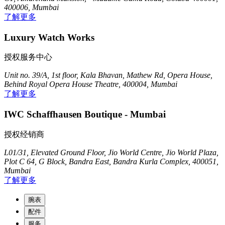
400006, Mumbai
了解更多
Luxury Watch Works
授权服务中心
Unit no. 39/A, 1st floor, Kala Bhavan, Mathew Rd, Opera House,
Behind Royal Opera House Theatre, 400004, Mumbai
了解更多
IWC Schaffhausen Boutique - Mumbai
授权经销商
L01/31, Elevated Ground Floor, Jio World Centre, Jio World Plaza,
Plot C 64, G Block, Bandra East, Bandra Kurla Complex, 400051,
Mumbai
了解更多
腕表
配件
服务