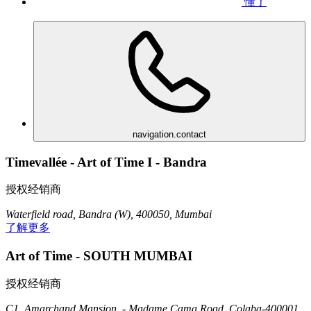
懂了
navigation.contact
Timevallée - Art of Time I - Bandra
授权经销商
Waterfield road, Bandra (W), 400050, Mumbai
了解更多
Art of Time - SOUTH MUMBAI
授权经销商
C1, Amarchand Mansion, - Madame Cama Road, Colaba-400001,