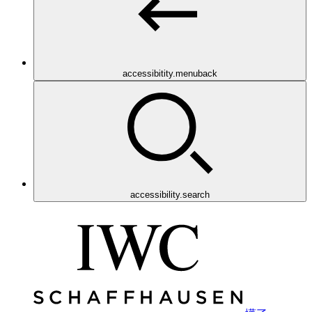
accessibitity.menuback
accessibility.search