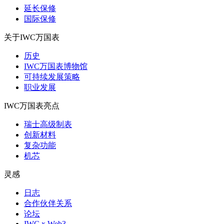
延长保修
国际保修
关于IWC万国表
历史
IWC万国表博物馆
可持续发展策略
职业发展
IWC万国表亮点
瑞士高级制表
创新材料
复杂功能
机芯
灵感
日志
合作伙伴关系
论坛
IWC x Web3