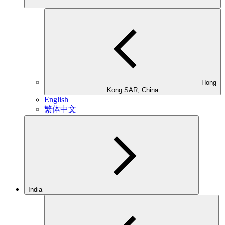
Hong
Kong SAR, China
English
繁体中文
India