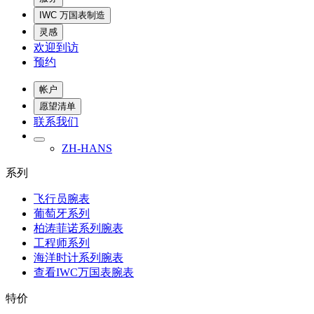
IWC 万国表制造
灵感
欢迎到访
预约
帐户
愿望清单
联系我们
ZH-HANS
系列
飞行员腕表
葡萄牙系列
柏涛菲诺系列腕表
工程师系列
海洋时计系列腕表
查看IWC万国表腕表
特价