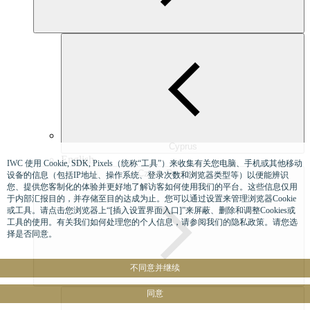
Cyprus
English
IWC 使用 Cookie, SDK, Pixels（统称“工具”）来收集有关您电脑、手机或其他移动
Czech Republic
设备的信息（包括IP地址、操作系统、登录次数和浏览器类型等）以便能辨识
您、提供您客制化的体验并更好地了解访客如何使用我们的平台。这些信息仅用
于内部汇报目的，并存储至目的达成为止。您可以通过设置来管理浏览器Cookie
或工具。请点击您浏览器上“[插入设置界面入口]”来屏蔽、删除和调整Cookies或
工具的使用。有关我们如何处理您的个人信息，请参阅我们的隐私政策。请您选
择是否同意。
不同意并继续
同意