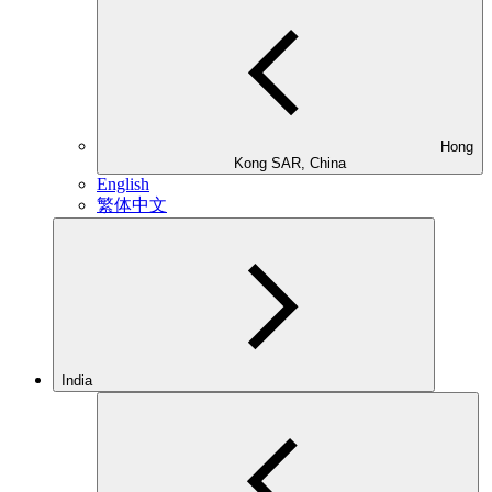
Hong
Kong SAR, China
English
繁体中文
India