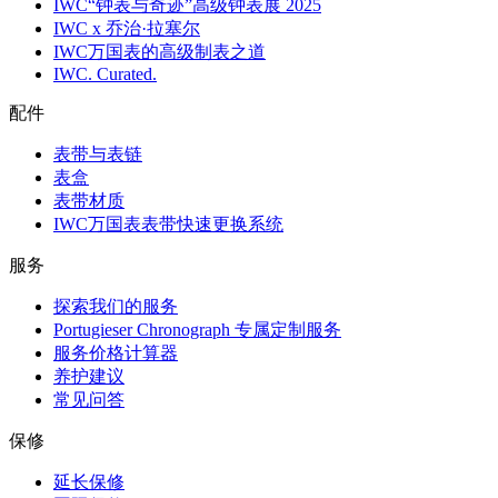
IWC“钟表与奇迹”高级钟表展 2025
IWC x 乔治·拉塞尔
IWC万国表的高级制表之道
IWC. Curated.
配件
表带与表链
表盒
表带材质
IWC万国表表带快速更换系统
服务
探索我们的服务
Portugieser Chronograph 专属定制服务
服务价格计算器
养护建议
常见问答
保修
延长保修