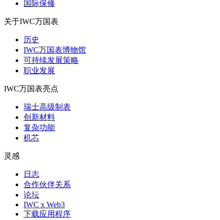
国际保修
关于IWC万国表
历史
IWC万国表博物馆
可持续发展策略
职业发展
IWC万国表亮点
瑞士高级制表
创新材料
复杂功能
机芯
灵感
日志
合作伙伴关系
论坛
IWC x Web3
下载应用程序