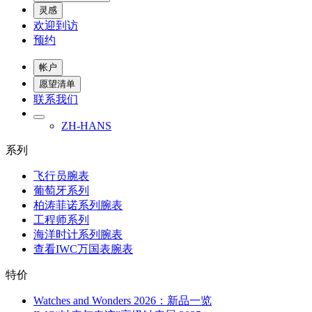
灵感
欢迎到访
预约
帐户
愿望清单
联系我们
ZH-HANS
系列
飞行员腕表
葡萄牙系列
柏涛菲诺系列腕表
工程师系列
海洋时计系列腕表
查看IWC万国表腕表
特价
Watches and Wonders 2026：新品一览