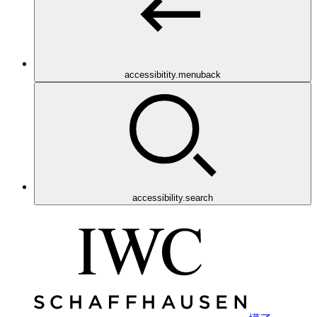
accessibitity.menuback
accessibility.search