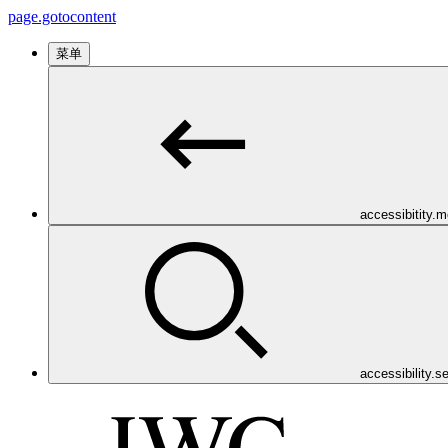
page.gotocontent
菜单
accessibitity.
accessibility.s