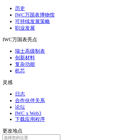
历史
IWC万国表博物馆
可持续发展策略
职业发展
IWC万国表亮点
瑞士高级制表
创新材料
复杂功能
机芯
灵感
日志
合作伙伴关系
论坛
IWC x Web3
下载应用程序
更改地点