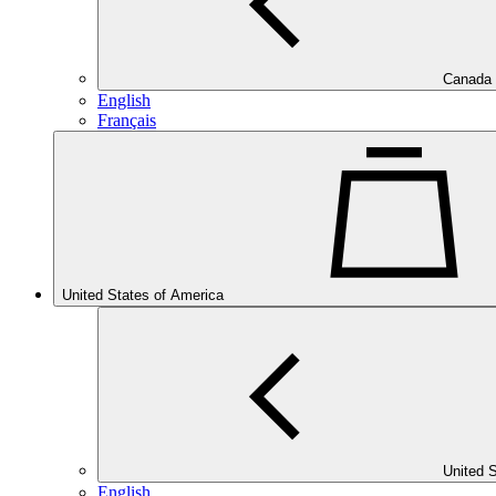
Canada
English
Français
United States of America
United 
English