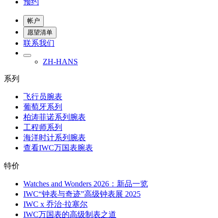
预约
帐户
愿望清单
联系我们
ZH-HANS
系列
飞行员腕表
葡萄牙系列
柏涛菲诺系列腕表
工程师系列
海洋时计系列腕表
查看IWC万国表腕表
特价
Watches and Wonders 2026：新品一览
IWC“钟表与奇迹”高级钟表展 2025
IWC x 乔治·拉塞尔
IWC万国表的高级制表之道