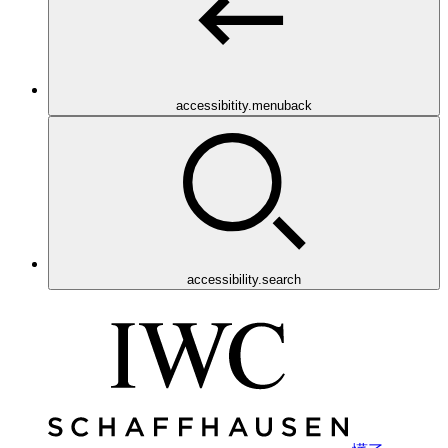
accessibitity.menuback
accessibility.search