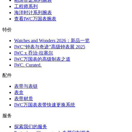
柏涛菲诺系列腕表
工程师系列
海洋时计系列腕表
查看IWC万国表腕表
特价
Watches and Wonders 2026：新品一览
IWC“钟表与奇迹”高级钟表展 2025
IWC x 乔治·拉塞尔
IWC万国表的高级制表之道
IWC. Curated.
配件
表带与表链
表盒
表带材质
IWC万国表表带快速更换系统
服务
探索我们的服务