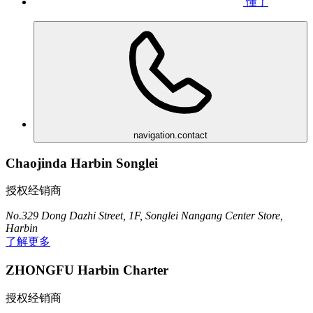
懂了
navigation.contact
Chaojinda Harbin Songlei
授权经销商
No.329 Dong Dazhi Street, 1F, Songlei Nangang Center Store,
Harbin
了解更多
ZHONGFU Harbin Charter
授权经销商