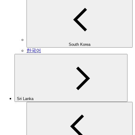
South Korea
한국어
Sri Lanka