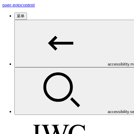
page.gotocontent
菜单
accessibitity.
accessibility.s