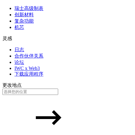
瑞士高级制表
创新材料
复杂功能
机芯
灵感
日志
合作伙伴关系
论坛
IWC x Web3
下载应用程序
更改地点