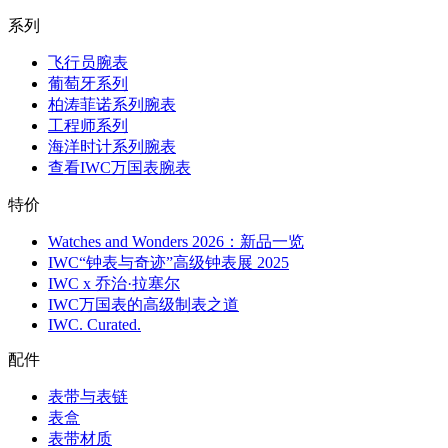
系列
飞行员腕表
葡萄牙系列
柏涛菲诺系列腕表
工程师系列
海洋时计系列腕表
查看IWC万国表腕表
特价
Watches and Wonders 2026：新品一览
IWC“钟表与奇迹”高级钟表展 2025
IWC x 乔治·拉塞尔
IWC万国表的高级制表之道
IWC. Curated.
配件
表带与表链
表盒
表带材质