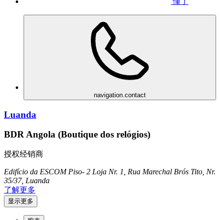
懂了
navigation.contact
Luanda
BDR Angola (Boutique dos relógios)
授权经销商
Edifício da ESCOM Piso- 2 Loja Nr. 1, Rua Marechal Brós Tito, Nr.
35/37, Luanda
了解更多
显示更多