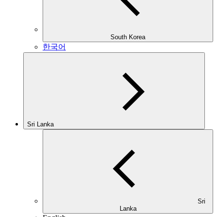
South Korea
한국어
Sri Lanka
Sri
Lanka