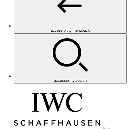
accessibitity.menuback
accessibility.search