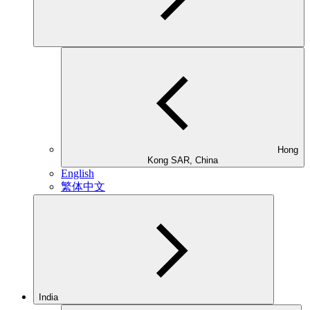
Hong
Kong SAR, China
English
繁体中文
India