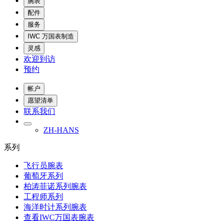
腕表
配件
服务
IWC 万国表制造
灵感
欢迎到访
预约
帐户
愿望清单
联系我们
ZH-HANS
系列
飞行员腕表
葡萄牙系列
柏涛菲诺系列腕表
工程师系列
海洋时计系列腕表
查看IWC万国表腕表